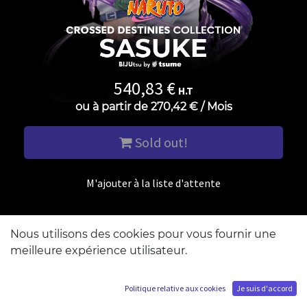
540,83
€
H.T
ou à partir de
270,42
€
/
Mois
Sold out!
M'ajouter à la liste d'attente
Nous utilisons des cookies pour vous fournir une
meilleure expérience utilisateur.
Politique relative aux cookies
Je suis d'accord