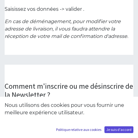
Saisissez vos données -> valider .
En cas de déménagement, pour modifier votre
adresse de livraison, il vous faudra attendre la
réception de votre mail de confirmation d'adresse.
Comment m'inscrire ou me désinscrire de
la Newsletter ?
En bas de la page d'accueil de notre site, vous
Nous utilisons des cookies pour vous fournir une
pouvez saisir l'adresse mail de votre compte Tsume
meilleure expérience utilisateur.
et valider, vous recevrez alors toutes les prochaines
Newsletters.
Politique relative aux cookies
Je suis d'accord