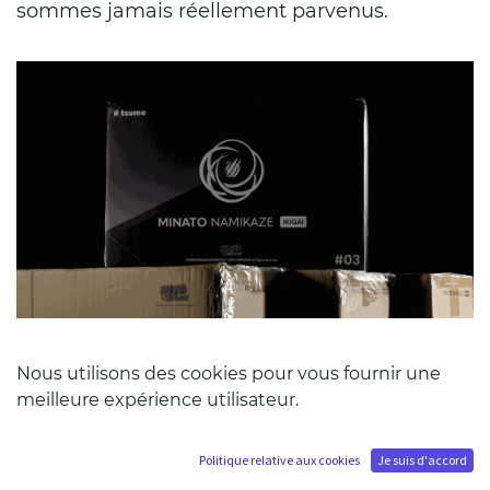
sommes jamais réellement parvenus.
Nous utilisons des cookies pour vous fournir une
meilleure expérience utilisateur.
Toutefois, aujourd’hui, nous sommes plus
proches que jamais de cet objectif.
Politique relative aux cookies
Je suis d'accord