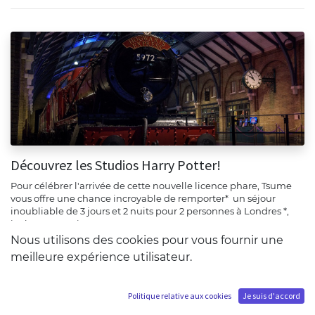
Découvrez les Studios Harry Potter!
Pour célébrer l'arrivée de cette nouvelle licence phare, Tsume
vous offre une chance incroyable de remporter* un séjour
inoubliable de 3 jours et 2 nuits pour 2 personnes à Londres *,
incluant une vi...
Nous utilisons des cookies pour vous fournir une
Harry Potter
meilleure expérience utilisateur.
mai 28, 2023
Politique relative aux cookies
Je suis d'accord